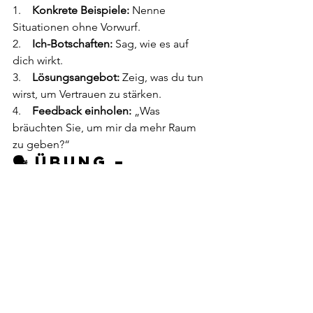
1.    
Konkrete Beispiele:
 Nenne 
Situationen ohne Vorwurf.
2.    
Ich-Botschaften:
 Sag, wie es auf 
dich wirkt.
3.    
Lösungsangebot:
 Zeig, was du tun 
wirst, um Vertrauen zu stärken.
4.    
Feedback einholen:
 „Was 
bräuchten Sie, um mir da mehr Raum 
zu geben?“
🗣️ Übung – 
Gesprächsskrip
t
Schreibe dein Gespräch einmal aus.
·       Einstieg
·       Beschreibung der Situation
·       Wirkung auf dich
·       Wunsch / Lösungsvorschlag
Beispiel: