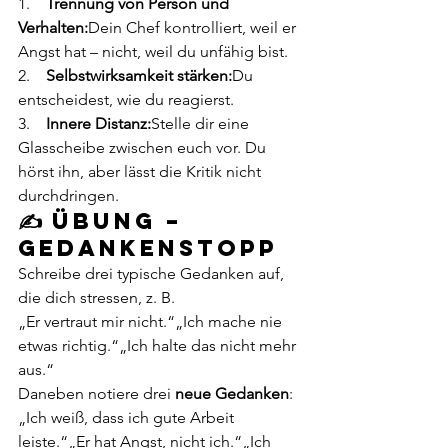
1.    
Trennung von Person und 
Verhalten:
Dein Chef kontrolliert, weil er 
Angst hat – nicht, weil du unfähig bist.
2.    
Selbstwirksamkeit stärken:
Du 
entscheidest, wie du reagierst.
3.    
Innere Distanz:
Stelle dir eine 
Glasscheibe zwischen euch vor. Du 
hörst ihn, aber lässt die Kritik nicht 
durchdringen.
✍️ Übung – 
Gedankenstopp
Schreibe drei typische Gedanken auf, 
die dich stressen, z. B.
„Er vertraut mir nicht.“„Ich mache nie 
etwas richtig.“„Ich halte das nicht mehr 
aus.“
Daneben notiere drei 
neue Gedanken
:
„Ich weiß, dass ich gute Arbeit 
leiste.“„Er hat Angst, nicht ich.“„Ich 