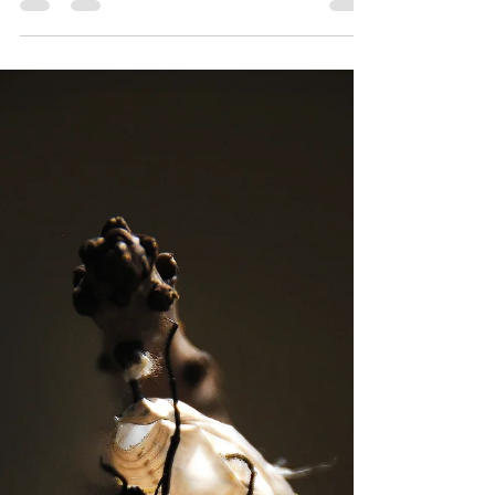
21. Feb. 2025
1 Min. Lesezeit
Erfolgreich führen mit
einem Growth Mindset!
Viele Führungskräfte begrenzen sich
unbewusst selbst. Die 5 häufigsten
Herausforderungen: 🔴 Angst vor
Veränderung – Neue...